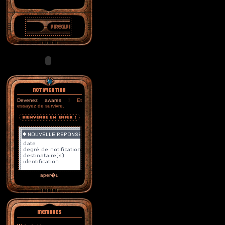
Devenez awares
! Et
essayez de survivre.
aper�u