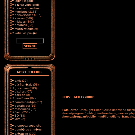
login | logout
g�rez votre profil
devenez membre
membres
(2183)
anniversaires
(796)
awares
(349)
mickeys
(343)
notables
(83)
mod�rateurs
(9)
votre vie priv�e
amis
(22)
gfx fran�ais
(58)
gfx autres
(383)
pixel art
(67)
ascii art
(0)
paint/draw
(97)
communaut�s
(27)
portails gfx
(16)
ressources
(36)
Fatal error
: Uncaught Error: Call to undefined funct
flash
(253)
/home/piregwan/public_html/liens/liens_francais.php
3D
(38)
/home/piregwan/public_html/liens/liens_francais
java
(2)
proposez votre site
derni�res entr�es
al�atoire
(999)