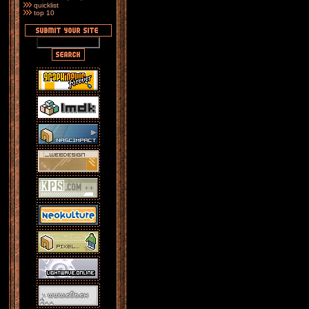
quicklist
top 10