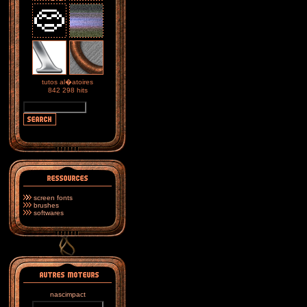
tutos al�atoires
842 298 hits
screen fonts
brushes
softwares
nascimpact