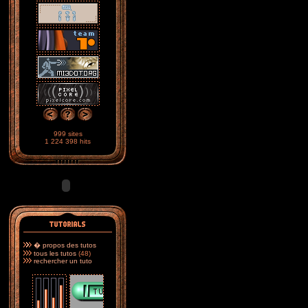
999 sites
1 224 398 hits
� propos des tutos
tous les tutos
(48)
rechercher un tuto