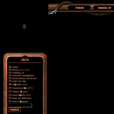
edito
forum
(21 147)
making of
preview newsletter
photoshop shortcuts
plan du site
b�tisier
(24)
nouveaut�s
(67)
mises � jour
banni�res
(92)
liste de diffusion
infos l�gales