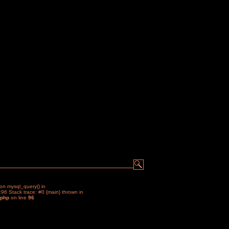
ion mysql_query() in
:96 Stack trace: #0 {main} thrown in
.php
on line
96